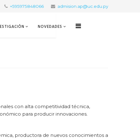
+595975848066
admision.ap@uc.edu.py
VESTIGACIÓN
NOVEDADES
ales con alta competitividad técnica,
conómico para producir innovaciones.
émica, productora de nuevos conocimientos a