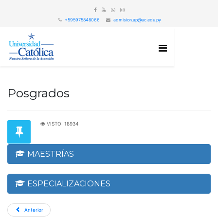
+595975848066
admision.ap@uc.edu.py
Posgrados
VISTO: 18934
MAESTRÍAS
ESPECIALIZACIONES
Anterior